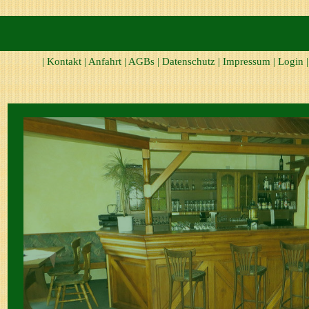
|
Kontakt
|
Anfahrt
|
AGBs
|
Datenschutz
|
Impressum
|
Login
|